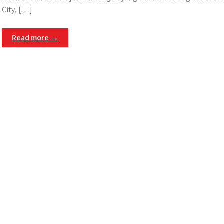
City, […]
Read more →