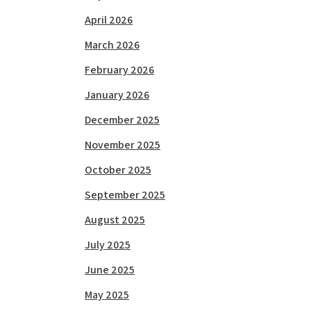
April 2026
March 2026
February 2026
January 2026
December 2025
November 2025
October 2025
September 2025
August 2025
July 2025
June 2025
May 2025