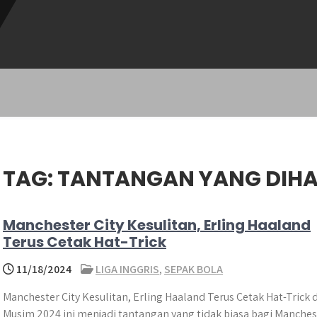
TAG:
TANTANGAN YANG DIHA
Manchester City Kesulitan, Erling Haaland
Terus Cetak Hat-Trick
11/18/2024
LIGA INGGRIS
,
SEPAK BOLA
Manchester City Kesulitan, Erling Haaland Terus Cetak Hat-Trick d
Musim 2024 ini menjadi tantangan yang tidak biasa bagi Manches