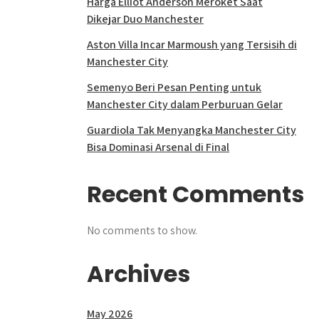
Harga Elliot Anderson Meroket Saat
Dikejar Duo Manchester
Aston Villa Incar Marmoush yang Tersisih di
Manchester City
Semenyo Beri Pesan Penting untuk
Manchester City dalam Perburuan Gelar
Guardiola Tak Menyangka Manchester City
Bisa Dominasi Arsenal di Final
Recent Comments
No comments to show.
Archives
May 2026