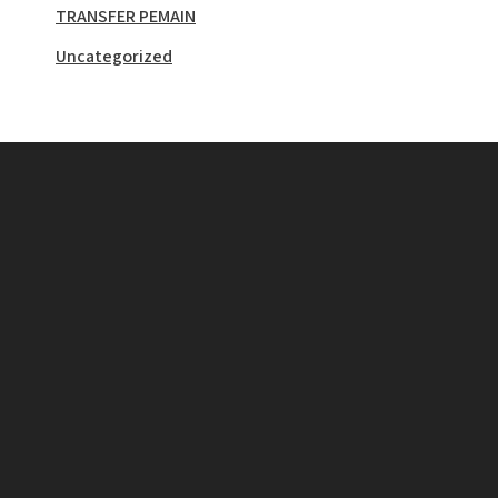
TRANSFER PEMAIN
Uncategorized