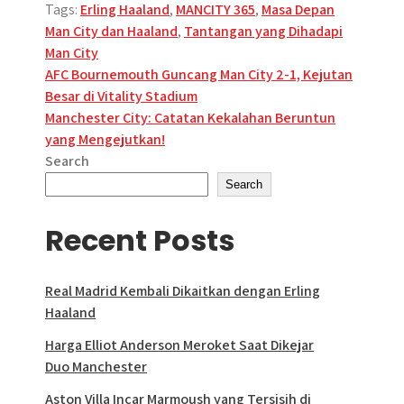
Tags:
Erling Haaland
,
MANCITY 365
,
Masa Depan
Man City dan Haaland
,
Tantangan yang Dihadapi
Man City
Post
AFC Bournemouth Guncang Man City 2-1, Kejutan
Besar di Vitality Stadium
navigation
Manchester City: Catatan Kekalahan Beruntun
yang Mengejutkan!
Search
Search
Recent Posts
Real Madrid Kembali Dikaitkan dengan Erling
Haaland
Harga Elliot Anderson Meroket Saat Dikejar
Duo Manchester
Aston Villa Incar Marmoush yang Tersisih di