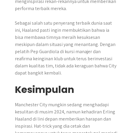
menginspirasi rekan-rekannya untuk memberikan
performa terbaik mereka.
Sebagai salah satu penyerang terbaik dunia saat
ini, Haaland pasti ingin membuktikan bahwa ia
bisa membawa timnya meraih kesuksesan
meskipun dalam situasi yang menantang. Dengan
pelatih Pep Guardiola di kursi manajer dan
reafirma keinginan klub untuk terus berinvestasi
dalam kualitas tim, tidak ada keraguan bahwa City
dapat bangkit kembali.
Kesimpulan
​Manchester City mungkin sedang menghadapi
kesulitan di musim 2024, namun kehadiran Erling
Haaland di lini depan memberikan harapan dan
inspirasi.​ Hat-trick yang dia cetak dan