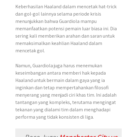
Keberhasilan Haaland dalam mencetak hat-trick
dan gol-gol lainnya selama periode krisis
menunjukkan bahwa Guardiola mampu
memanfaatkan potensi pemain luar biasa ini. Dia
sering kali memberikan arahan dan saran untuk
memaksimalkan keahlian Haaland dalam
mencetak gol.
Namun, Guardiola juga harus menemukan
keseimbangan antara memberi hak kepada
Haaland untuk bermain dalam gaya yang ia
inginkan dan tetap mempertahankan filosofi
menyerang yang menjadi ciri khas tim. Ini adalah
tantangan yang kompleks, terutama mengingat
tekanan yang dialami tim dalam menghadapi
performa yang tidak konsisten di liga.