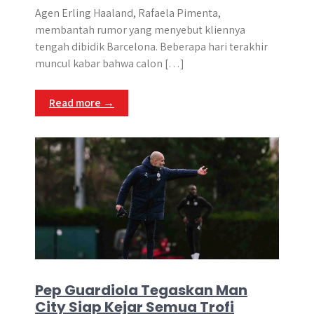
a
c
s
l
y
n
a
Agen Erling Haaland, Rafaela Pimenta,
t
e
s
e
p
e
r
membantah rumor yang menyebut kliennya
s
b
e
g
e
e
tengah dibidik Barcelona. Beberapa hari terakhir
A
o
n
r
muncul kabar bahwa calon […]
p
o
g
a
p
k
e
m
Read more →
r
Pep Guardiola Tegaskan Man
City Siap Kejar Semua Trofi