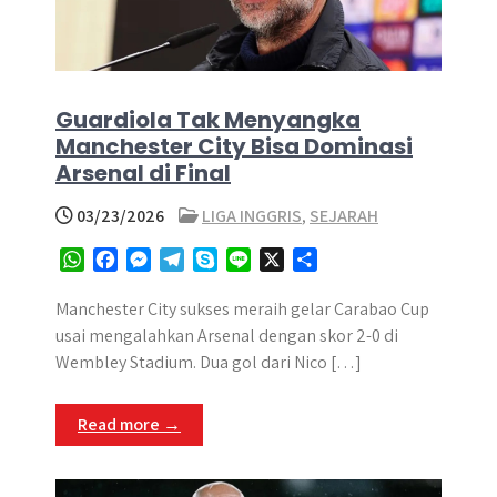
Guardiola Tak Menyangka
Manchester City Bisa Dominasi
Arsenal di Final
03/23/2026
LIGA INGGRIS
,
SEJARAH
W
F
M
T
S
L
X
S
h
a
e
e
k
i
h
a
c
s
l
y
n
a
Manchester City sukses meraih gelar Carabao Cup
t
e
s
e
p
e
r
usai mengalahkan Arsenal dengan skor 2-0 di
s
b
e
g
e
e
Wembley Stadium. Dua gol dari Nico […]
A
o
n
r
p
o
g
a
Read more →
p
k
e
m
r