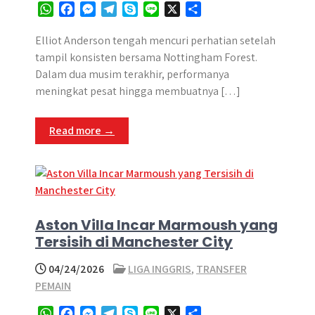
W
F
M
T
S
L
X
S
h
a
e
e
k
i
h
a
c
s
l
y
n
a
Elliot Anderson tengah mencuri perhatian setelah
t
e
s
e
p
e
r
tampil konsisten bersama Nottingham Forest.
s
b
e
g
e
e
Dalam dua musim terakhir, performanya
A
o
n
r
meningkat pesat hingga membuatnya […]
p
o
g
a
p
k
e
m
Read more →
r
Aston Villa Incar Marmoush yang
Tersisih di Manchester City
04/24/2026
LIGA INGGRIS
,
TRANSFER
PEMAIN
W
F
M
T
S
L
X
S