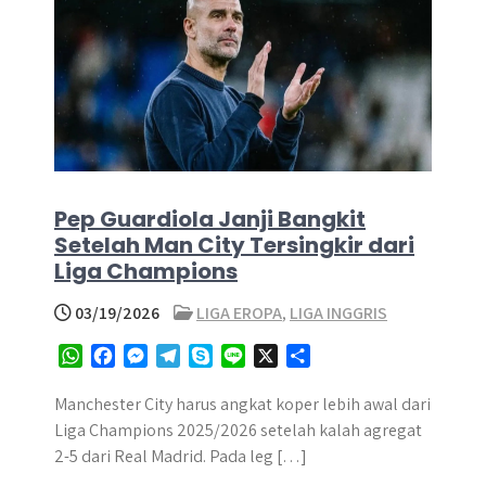
Pep Guardiola Janji Bangkit
Setelah Man City Tersingkir dari
Liga Champions
03/19/2026
LIGA EROPA
,
LIGA INGGRIS
W
F
M
T
S
L
X
S
h
a
e
e
k
i
h
a
c
s
l
y
n
a
Manchester City harus angkat koper lebih awal dari
t
e
s
e
p
e
r
Liga Champions 2025/2026 setelah kalah agregat
s
b
e
g
e
e
2-5 dari Real Madrid. Pada leg […]
A
o
n
r