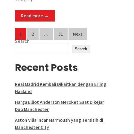
p
o
g
a
p
k
e
m
Read more →
r
Posts
1
2
…
31
Next
Search
pagination
Search
Recent Posts
Real Madrid Kembali Dikaitkan dengan Erling
Haaland
Harga Elliot Anderson Meroket Saat Dikejar
Duo Manchester
Aston Villa Incar Marmoush yang Tersisih di
Manchester City