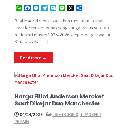
W
F
M
T
S
L
X
S
h
a
e
e
k
i
h
a
c
s
l
y
n
a
Real Madrid dipastikan akan menjalani bursa
t
e
s
e
p
e
r
transfer musim panas yang sangat sibuk setelah
s
b
e
g
e
e
melewati musim 2025/2026 yang mengecewakan.
A
o
n
r
Klub raksasa […]
p
o
g
a
p
k
e
m
Read more →
r
Harga Elliot Anderson Meroket
Saat Dikejar Duo Manchester
04/24/2026
LIGA INGGRIS
,
TRANSFER
PEMAIN