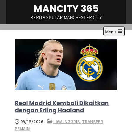
Skip
MANCITY 365
to
content
BERITA SPUTAR MANCHESTER CITY
Menu
Open
the
main
menu
Real Madrid Kembali Dikaitkan
dengan Erling Haaland
05/15/2026
LIGA INGGRIS
,
TRANSFER
PEMAIN