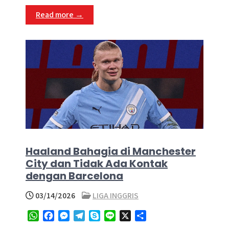
p
o
g
a
Read more →
p
k
e
m
r
Haaland Bahagia di Manchester
City dan Tidak Ada Kontak
dengan Barcelona
03/14/2026
LIGA INGGRIS
W
F
M
T
S
L
X
S
h
a
e
e
k
i
h