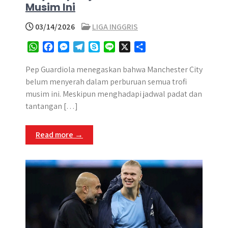
Musim Ini
03/14/2026
LIGA INGGRIS
W
F
M
T
S
L
X
S
h
a
e
e
k
i
h
a
c
s
l
y
n
a
Pep Guardiola menegaskan bahwa Manchester City
t
e
s
e
p
e
r
belum menyerah dalam perburuan semua trofi
s
b
e
g
e
e
musim ini. Meskipun menghadapi jadwal padat dan
A
o
n
r
tantangan […]
p
o
g
a
p
k
e
m
Read more →
r