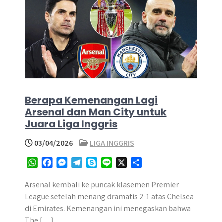
Berapa Kemenangan Lagi
Arsenal dan Man City untuk
Juara Liga Inggris
03/04/2026
LIGA INGGRIS
W
F
M
T
S
L
X
S
h
a
e
e
k
i
h
a
c
s
l
y
n
a
Arsenal kembali ke puncak klasemen Premier
t
e
s
e
p
e
r
League setelah menang dramatis 2-1 atas Chelsea
s
b
e
g
e
e
di Emirates. Kemenangan ini menegaskan bahwa
A
o
n
r
The […]