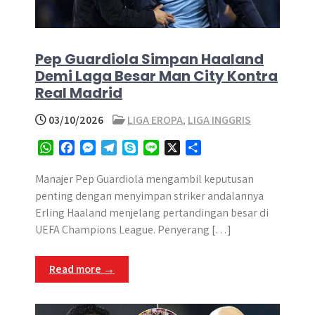
Pep Guardiola Simpan Haaland
Demi Laga Besar Man City Kontra
Real Madrid
03/10/2026
LIGA EROPA
,
LIGA INGGRIS
W
F
M
T
S
L
X
S
h
a
e
e
k
i
h
a
c
s
l
y
n
a
Manajer Pep Guardiola mengambil keputusan
t
e
s
e
p
e
r
penting dengan menyimpan striker andalannya
s
b
e
g
e
e
Erling Haaland menjelang pertandingan besar di
A
o
n
r
UEFA Champions League. Penyerang […]
p
o
g
a
p
k
e
m
Read more →
r