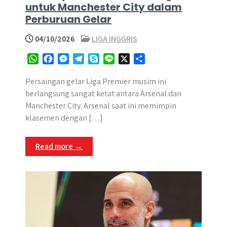
untuk Manchester City dalam
Perburuan Gelar
04/10/2026
LIGA INGGRIS
W
F
M
T
S
L
X
S
h
a
e
e
k
i
h
a
c
s
l
y
n
a
Persaingan gelar Liga Premier musim ini
t
e
s
e
p
e
r
berlangsung sangat ketat antara Arsenal dan
s
b
e
g
e
e
Manchester City. Arsenal saat ini memimpin
A
o
n
r
klasemen dengan […]
p
o
g
a
p
k
e
m
Read more →
r