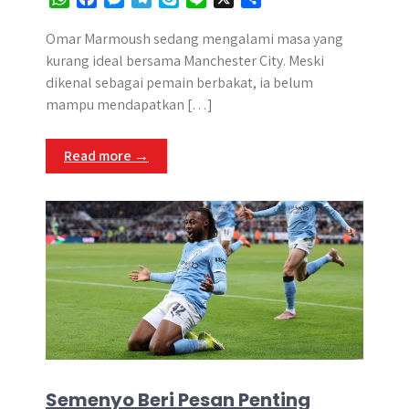
h
a
e
e
k
i
h
a
c
s
l
y
n
a
Omar Marmoush sedang mengalami masa yang
t
e
s
e
p
e
r
kurang ideal bersama Manchester City. Meski
s
b
e
g
e
e
dikenal sebagai pemain berbakat, ia belum
A
o
n
r
mampu mendapatkan […]
p
o
g
a
p
k
e
m
Read more →
r
Semenyo Beri Pesan Penting