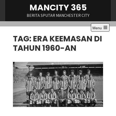
Skip
MANCITY 365
to
content
BERITA SPUTAR MANCHESTER CITY
Menu
Open
TAG:
ERA KEEMASAN DI
the
main
menu
TAHUN 1960-AN