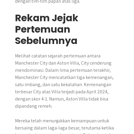
dengan tim-tim papan atas liga.
Rekam Jejak
Pertemuan
Sebelumnya
Melihat catatan sejarah pertemuan antara
Manchester City dan Aston Villa, City cenderung
mendominasi. Dalam lima pertemuan terakhir,
Manchester City mencatatkan tiga kemenangan,
satu imbang, dan satu kekalahan. Kemenangan
terbesar City atas Villa terjadi pada April 2024,
dengan skor 4-1. Namun, Aston Villa tidak bisa
dipandang remeh.
Mereka telah menunjukkan kemampuan untuk
bersaing dalam laga-laga besar, terutama ketika