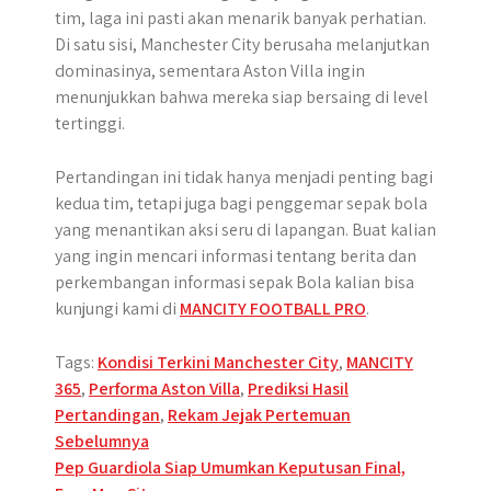
tim, laga ini pasti akan menarik banyak perhatian.
Di satu sisi, Manchester City berusaha melanjutkan
dominasinya, sementara Aston Villa ingin
menunjukkan bahwa mereka siap bersaing di level
tertinggi.
Pertandingan ini tidak hanya menjadi penting bagi
kedua tim, tetapi juga bagi penggemar sepak bola
yang menantikan aksi seru di lapangan. Buat kalian
yang ingin mencari informasi tentang berita dan
perkembangan informasi sepak Bola kalian bisa
kunjungi kami di
MANCITY FOOTBALL PRO
.
Tags:
Kondisi Terkini Manchester City
,
MANCITY
365
,
Performa Aston Villa
,
Prediksi Hasil
Pertandingan
,
Rekam Jejak Pertemuan
Sebelumnya
Post
Pep Guardiola Siap Umumkan Keputusan Final,