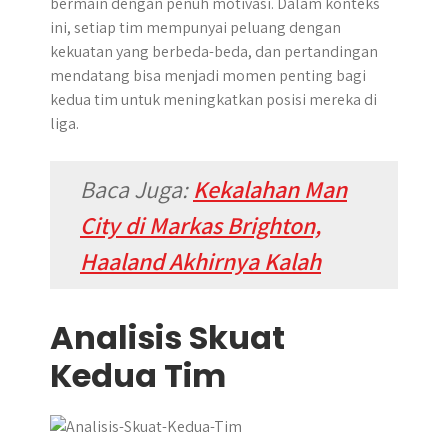
bermain dengan penuh motivasi. Dalam konteks
ini, setiap tim mempunyai peluang dengan
kekuatan yang berbeda-beda, dan pertandingan
mendatang bisa menjadi momen penting bagi
kedua tim untuk meningkatkan posisi mereka di
liga.
Baca Juga:
Kekalahan Man
City di Markas Brighton,
Haaland Akhirnya Kalah
Analisis Skuat
Kedua Tim