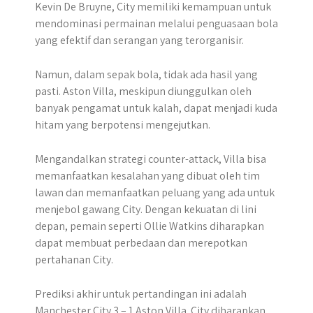
Kevin De Bruyne, City memiliki kemampuan untuk
mendominasi permainan melalui penguasaan bola
yang efektif dan serangan yang terorganisir.
Namun, dalam sepak bola, tidak ada hasil yang
pasti. Aston Villa, meskipun diunggulkan oleh
banyak pengamat untuk kalah, dapat menjadi kuda
hitam yang berpotensi mengejutkan.
Mengandalkan strategi counter-attack, Villa bisa
memanfaatkan kesalahan yang dibuat oleh tim
lawan dan memanfaatkan peluang yang ada untuk
menjebol gawang City. Dengan kekuatan di lini
depan, pemain seperti Ollie Watkins diharapkan
dapat membuat perbedaan dan merepotkan
pertahanan City.
Prediksi akhir untuk pertandingan ini adalah
Manchester City 3 – 1 Aston Villa. City diharapkan