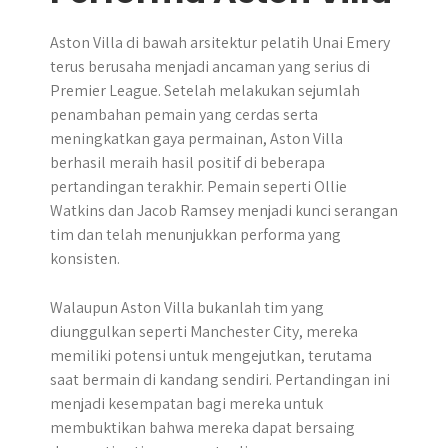
Aston Villa di bawah arsitektur pelatih Unai Emery
terus berusaha menjadi ancaman yang serius di
Premier League. Setelah melakukan sejumlah
penambahan pemain yang cerdas serta
meningkatkan gaya permainan, Aston Villa
berhasil meraih hasil positif di beberapa
pertandingan terakhir. Pemain seperti Ollie
Watkins dan Jacob Ramsey menjadi kunci serangan
tim dan telah menunjukkan performa yang
konsisten.
Walaupun Aston Villa bukanlah tim yang
diunggulkan seperti Manchester City, mereka
memiliki potensi untuk mengejutkan, terutama
saat bermain di kandang sendiri. Pertandingan ini
menjadi kesempatan bagi mereka untuk
membuktikan bahwa mereka dapat bersaing