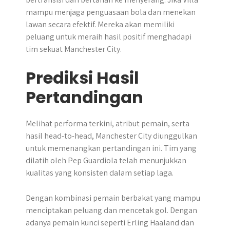
mampu menjaga penguasaan bola dan menekan
lawan secara efektif. Mereka akan memiliki
peluang untuk meraih hasil positif menghadapi
tim sekuat Manchester City.
Prediksi Hasil
Pertandingan
​Melihat performa terkini, atribut pemain, serta
hasil head-to-head, Manchester City diunggulkan
untuk memenangkan pertandingan ini. Tim yang
dilatih oleh Pep Guardiola telah menunjukkan
kualitas yang konsisten dalam setiap laga.
Dengan kombinasi pemain berbakat yang mampu
menciptakan peluang dan mencetak gol. Dengan
adanya pemain kunci seperti Erling Haaland dan