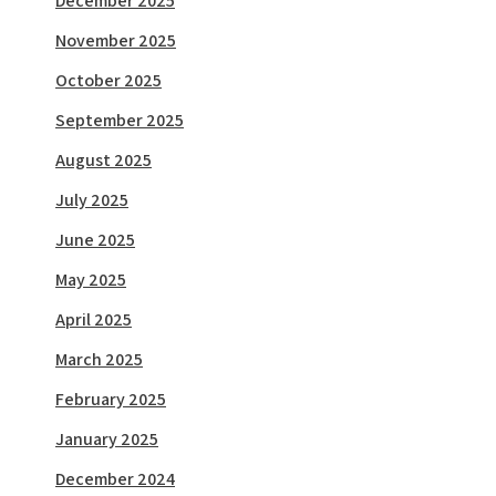
December 2025
November 2025
October 2025
September 2025
August 2025
July 2025
June 2025
May 2025
April 2025
March 2025
February 2025
January 2025
December 2024