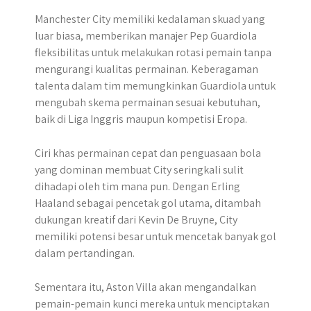
Manchester City memiliki kedalaman skuad yang
luar biasa, memberikan manajer Pep Guardiola
fleksibilitas untuk melakukan rotasi pemain tanpa
mengurangi kualitas permainan. Keberagaman
talenta dalam tim memungkinkan Guardiola untuk
mengubah skema permainan sesuai kebutuhan,
baik di Liga Inggris maupun kompetisi Eropa.
Ciri khas permainan cepat dan penguasaan bola
yang dominan membuat City seringkali sulit
dihadapi oleh tim mana pun. Dengan Erling
Haaland sebagai pencetak gol utama, ditambah
dukungan kreatif dari Kevin De Bruyne, City
memiliki potensi besar untuk mencetak banyak gol
dalam pertandingan.
Sementara itu, Aston Villa akan mengandalkan
pemain-pemain kunci mereka untuk menciptakan