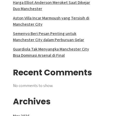
Harga Elliot Anderson Meroket Saat Dikejar
Duo Manchester
Aston Villa Incar Marmoush yang Tersisih di
Manchester City
Semenyo Beri Pesan Penting untuk
Manchester City dalam Perburuan Gelar
Guardiola Tak Menyangka Manchester City
Bisa Dominasi Arsenal di Final
Recent Comments
No comments to show.
Archives
May 2026