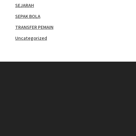
SEJARAH
SEPAK BOLA
TRANSFER PEMAIN
Uncategorized