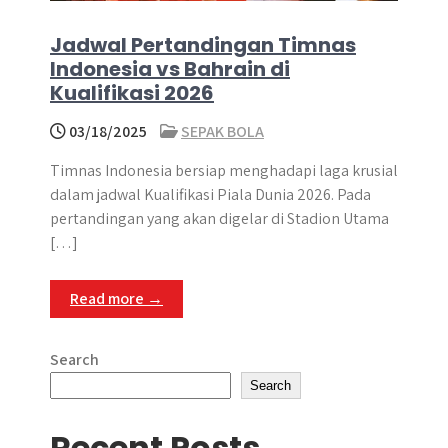
Jadwal Pertandingan Timnas
Indonesia vs Bahrain di
Kualifikasi 2026
03/18/2025
SEPAK BOLA
Timnas Indonesia bersiap menghadapi laga krusial
dalam jadwal Kualifikasi Piala Dunia 2026. Pada
pertandingan yang akan digelar di Stadion Utama
[…]
Read more →
Search
Search
Recent Posts