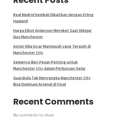
Real Madrid Kembali Dikaitkan dengan Erling
Haaland
Harga Elliot Anderson Meroket Saat Dikejar
Duo Manchester
Aston Villa Incar Marmoush yang Tersisih di
Manchester City
Semenyo Beri Pesan Penting untuk
Manchester City dalam Perburuan Gelar
Guardiola Tak Menyangka Manchester City
Bisa Dominasi Arsenal di Final
Recent Comments
No comments to show.