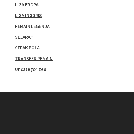
LIGA EROPA
LIGA INGGRIS
PEMAIN LEGENDA
SEJARAH
SEPAK BOLA
TRANSFER PEMAIN
Uncategorized