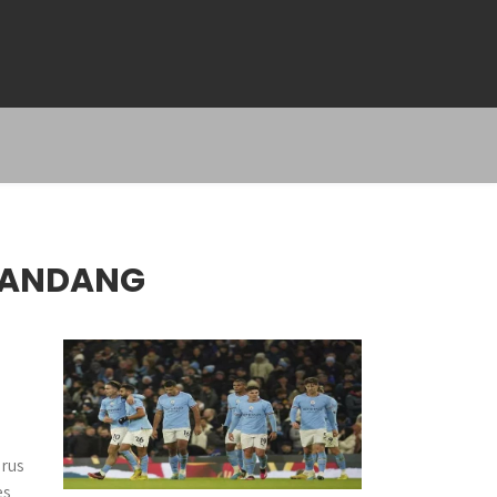
LANDANG
rus
es