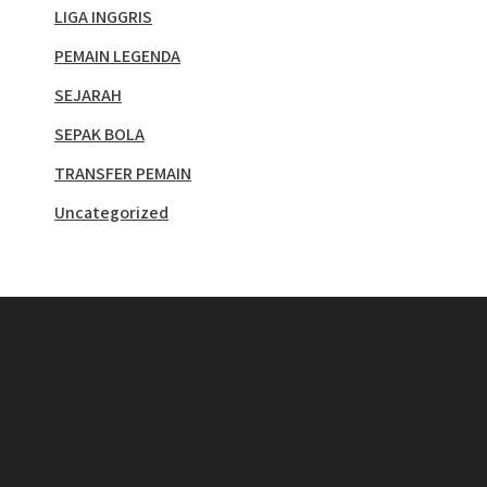
LIGA INGGRIS
PEMAIN LEGENDA
SEJARAH
SEPAK BOLA
TRANSFER PEMAIN
Uncategorized