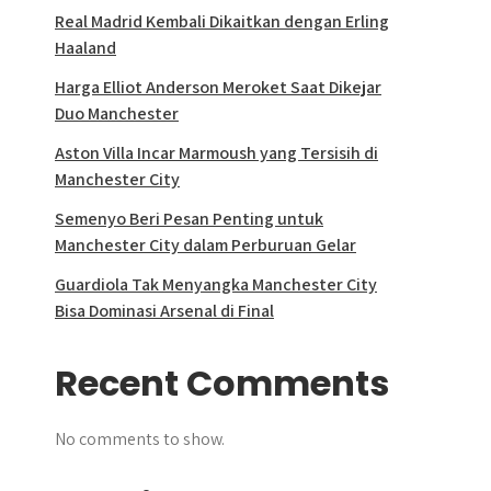
Real Madrid Kembali Dikaitkan dengan Erling
Haaland
Harga Elliot Anderson Meroket Saat Dikejar
Duo Manchester
Aston Villa Incar Marmoush yang Tersisih di
Manchester City
Semenyo Beri Pesan Penting untuk
Manchester City dalam Perburuan Gelar
Guardiola Tak Menyangka Manchester City
Bisa Dominasi Arsenal di Final
Recent Comments
No comments to show.