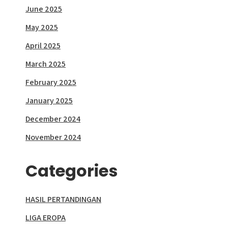
June 2025
May 2025
April 2025
March 2025
February 2025
January 2025
December 2024
November 2024
Categories
HASIL PERTANDINGAN
LIGA EROPA