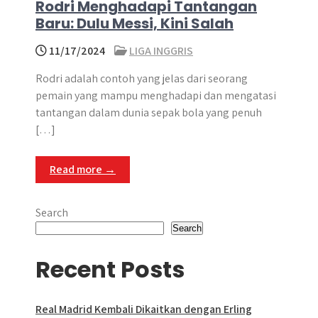
Rodri Menghadapi Tantangan
Baru: Dulu Messi, Kini Salah
11/17/2024
LIGA INGGRIS
Rodri adalah contoh yang jelas dari seorang
pemain yang mampu menghadapi dan mengatasi
tantangan dalam dunia sepak bola yang penuh
[…]
Read more →
Search
Search
Recent Posts
Real Madrid Kembali Dikaitkan dengan Erling