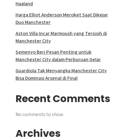
Haaland
Harga Elliot Anderson Meroket Saat Dikejar
Duo Manchester
Aston Villa Incar Marmoush yang Tersisih di
Manchester City
Semenyo Beri Pesan Penting untuk
Manchester City dalam Perburuan Gelar
Guardiola Tak Menyangka Manchester City
Bisa Dominasi Arsenal di Final
Recent Comments
No comments to show.
Archives