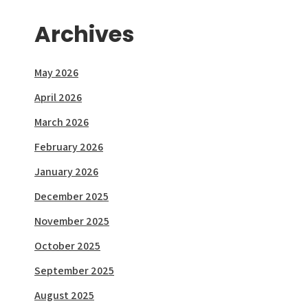
Archives
May 2026
April 2026
March 2026
February 2026
January 2026
December 2025
November 2025
October 2025
September 2025
August 2025