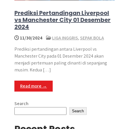
Prediksi Pertandingan Liverpool
vs Manchester City 01 Desember
2024
11/30/2024
LIGA INGGRIS
,
SEPAK BOLA
Prediksi pertandingan antara Liverpool vs
Manchester City pada 01 Desember 2024 akan
menjadi pertemuan paling dinanti di sepanjang
musim. Kedua […]
Read more →
Search
Search
Recent Posts