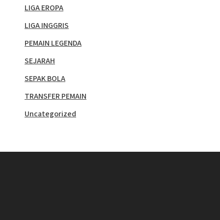
LIGA EROPA
LIGA INGGRIS
PEMAIN LEGENDA
SEJARAH
SEPAK BOLA
TRANSFER PEMAIN
Uncategorized