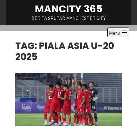
Skip
MANCITY 365
to
content
BERITA SPUTAR MANCHESTER CITY
Menu
Open
TAG:
PIALA ASIA U-20
the
main
menu
2025