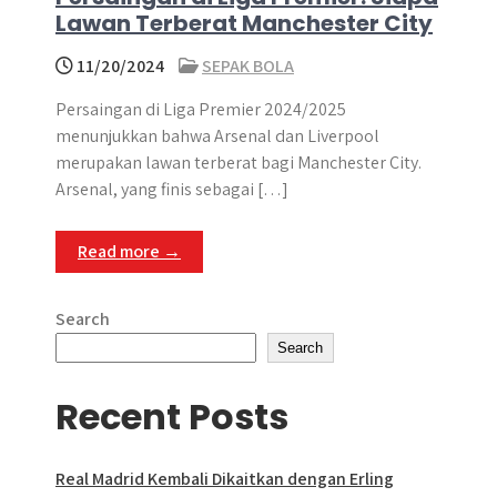
Lawan Terberat Manchester City
11/20/2024
SEPAK BOLA
Persaingan di Liga Premier 2024/2025
menunjukkan bahwa Arsenal dan Liverpool
merupakan lawan terberat bagi Manchester City.​
Arsenal, yang finis sebagai […]
Read more →
Search
Search
Recent Posts
Real Madrid Kembali Dikaitkan dengan Erling