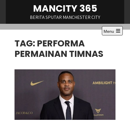
Skip
MANCITY 365
to
content
BERITA SPUTAR MANCHESTER CITY
Menu
Open
TAG:
PERFORMA
the
main
menu
PERMAINAN TIMNAS