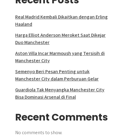
Real Madrid Kembali Dikaitkan dengan Erling
Haaland
Harga Elliot Anderson Meroket Saat Dikejar
Duo Manchester
Aston Villa Incar Marmoush yang Tersisih di
Manchester City
Semenyo Beri Pesan Penting untuk
Manchester City dalam Perburuan Gelar
Guardiola Tak Menyangka Manchester City
Bisa Dominasi Arsenal di Final
Recent Comments
No comments to show.