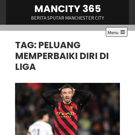
Skip
MANCITY 365
to
content
BERITA SPUTAR MANCHESTER CITY
Menu
Open
TAG:
PELUANG
the
main
menu
MEMPERBAIKI DIRI DI
LIGA