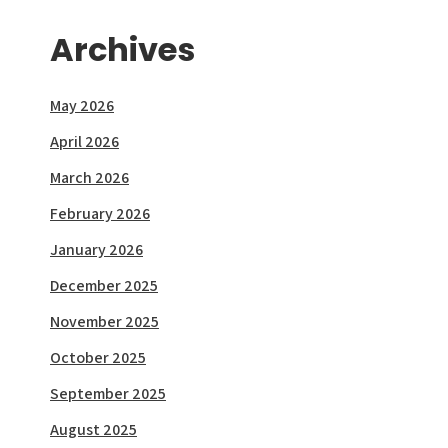
Archives
May 2026
April 2026
March 2026
February 2026
January 2026
December 2025
November 2025
October 2025
September 2025
August 2025