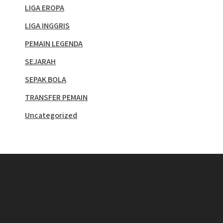
LIGA EROPA
LIGA INGGRIS
PEMAIN LEGENDA
SEJARAH
SEPAK BOLA
TRANSFER PEMAIN
Uncategorized