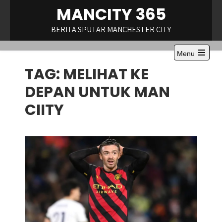
Skip
MANCITY 365
to
content
BERITA SPUTAR MANCHESTER CITY
Menu
Open
TAG:
MELIHAT KE
the
main
menu
DEPAN UNTUK MAN
CIITY