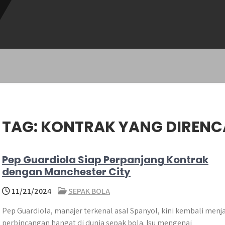
TAG:
KONTRAK YANG DIREN
Pep Guardiola Siap Perpanjang Kontrak
dengan Manchester City
11/21/2024
SEPAK BOLA
Pep Guardiola, manajer terkenal asal Spanyol, kini kembali menj
perbincangan hangat di dunia sepak bola. Isu mengenai