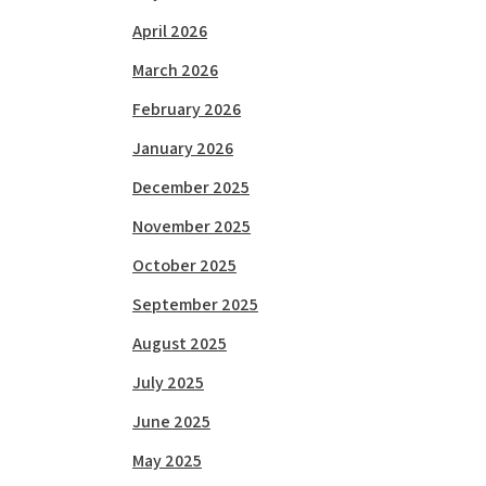
April 2026
March 2026
February 2026
January 2026
December 2025
November 2025
October 2025
September 2025
August 2025
July 2025
June 2025
May 2025