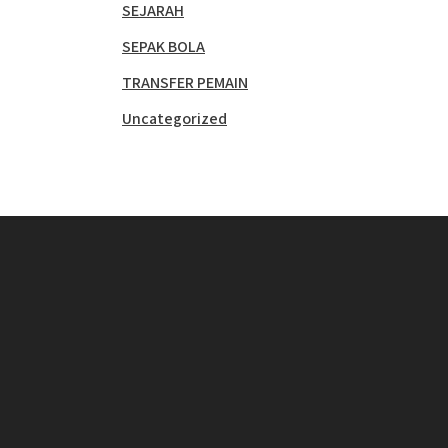
SEJARAH
SEPAK BOLA
TRANSFER PEMAIN
Uncategorized