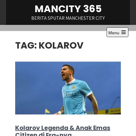
Skip
MANCITY 365
to
content
BERITA SPUTAR MANCHESTER CITY
Menu
Open
TAG:
KOLAROV
the
main
menu
Kolarov Legenda & Anak Emas
Citizen di Era-nya