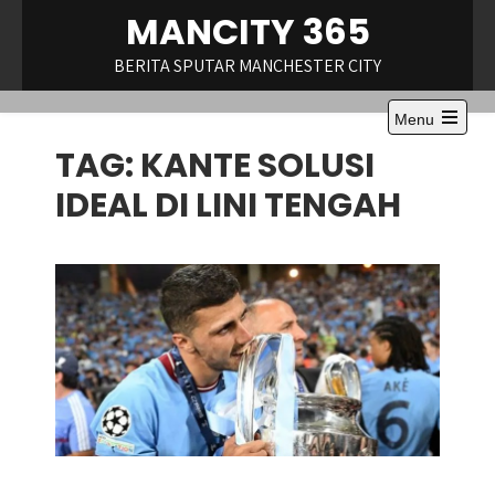
Skip
MANCITY 365
to
content
BERITA SPUTAR MANCHESTER CITY
Menu
Open
TAG:
KANTE SOLUSI
the
main
menu
IDEAL DI LINI TENGAH