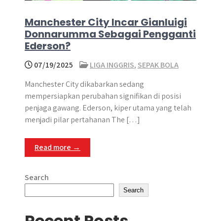
Manchester City Incar Gianluigi
Donnarumma Sebagai Pengganti
Ederson?
07/19/2025
LIGA INGGRIS
,
SEPAK BOLA
Manchester City dikabarkan sedang
mempersiapkan perubahan signifikan di posisi
penjaga gawang. Ederson, kiper utama yang telah
menjadi pilar pertahanan The […]
Read more →
Search
Search
Recent Posts