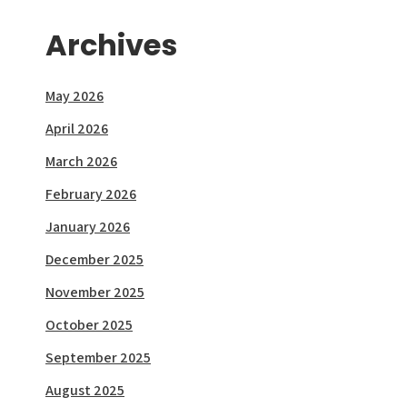
Archives
May 2026
April 2026
March 2026
February 2026
January 2026
December 2025
November 2025
October 2025
September 2025
August 2025