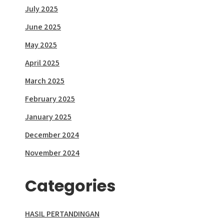
July 2025
June 2025
May 2025
April 2025
March 2025
February 2025
January 2025
December 2024
November 2024
Categories
HASIL PERTANDINGAN