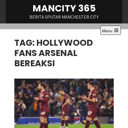
Skip
MANCITY 365
to
content
BERITA SPUTAR MANCHESTER CITY
Menu
Open
TAG:
HOLLYWOOD
the
main
menu
FANS ARSENAL
BEREAKSI