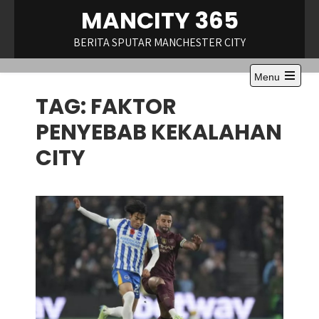
Skip
MANCITY 365
to
content
BERITA SPUTAR MANCHESTER CITY
Menu
Open
TAG:
FAKTOR
the
main
menu
PENYEBAB KEKALAHAN
CITY