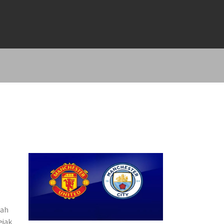
lah
ejak