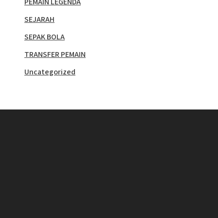
PEMAIN LEGENDA
SEJARAH
SEPAK BOLA
TRANSFER PEMAIN
Uncategorized