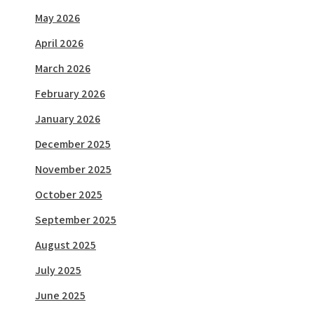
May 2026
April 2026
March 2026
February 2026
January 2026
December 2025
November 2025
October 2025
September 2025
August 2025
July 2025
June 2025