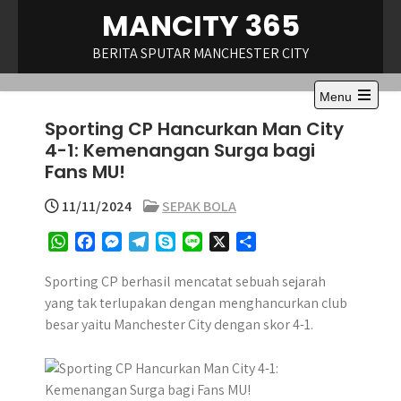
Skip
MANCITY 365
to
content
BERITA SPUTAR MANCHESTER CITY
Menu
Open
Sporting CP Hancurkan Man City
the
main
4-1: Kemenangan Surga bagi
menu
Fans MU!
11/11/2024
SEPAK BOLA
W
F
M
T
S
L
X
S
h
a
e
e
k
i
h
a
c
s
l
y
n
a
Sporting CP berhasil mencatat sebuah sejarah
t
e
s
e
p
e
r
yang tak terlupakan dengan menghancurkan club
s
b
e
g
e
e
besar yaitu Manchester City dengan skor 4-1.
A
o
n
r
p
o
g
a
p
k
e
m
r