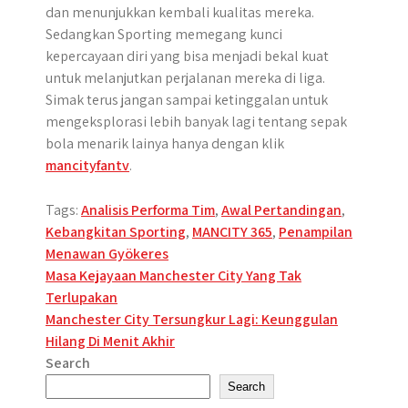
dan menunjukkan kembali kualitas mereka.
Sedangkan Sporting memegang kunci
kepercayaan diri yang bisa menjadi bekal kuat
untuk melanjutkan perjalanan mereka di liga.
Simak terus jangan sampai ketinggalan untuk
mengeksplorasi lebih banyak lagi tentang sepak
bola menarik lainya hanya dengan klik
mancityfantv
.
Tags:
Analisis Performa Tim
,
Awal Pertandingan
,
Kebangkitan Sporting
,
MANCITY 365
,
Penampilan
Menawan Gyökeres
Post
Masa Kejayaan Manchester City Yang Tak
Terlupakan
navigation
Manchester City Tersungkur Lagi: Keunggulan
Hilang Di Menit Akhir
Search
Search