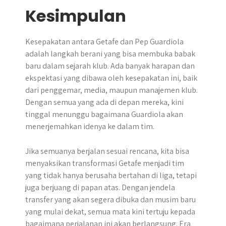
Kesimpulan
​Kesepakatan antara Getafe dan Pep Guardiola
adalah langkah berani yang bisa membuka babak
baru dalam sejarah klub.​ Ada banyak harapan dan
ekspektasi yang dibawa oleh kesepakatan ini, baik
dari penggemar, media, maupun manajemen klub.
Dengan semua yang ada di depan mereka, kini
tinggal menunggu bagaimana Guardiola akan
menerjemahkan idenya ke dalam tim.
Jika semuanya berjalan sesuai rencana, kita bisa
menyaksikan transformasi Getafe menjadi tim
yang tidak hanya berusaha bertahan di liga, tetapi
juga berjuang di papan atas. Dengan jendela
transfer yang akan segera dibuka dan musim baru
yang mulai dekat, semua mata kini tertuju kepada
bagaimana perjalanan ini akan berlangsung. Era