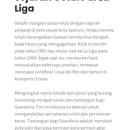
Liga
Getafe mungkin bukan klub dengan sejarah
panjang di peta sepak bola Spanyol, tetapi mereka
telah menunjukkan bahwa mereka bisa menjadi
kuda hitam yang mengagetkan. Klub ini berdiri
pada tahun 1983 dan mulai naik ke La Liga pada
tahun 2004. Sejak saat itu, mereka berhasil
mencatatkan beberapa prestasi, termasuk
mencapai semifinal Copa del Rey dan tampil di
kompetisi Eropa.
Mengangkat nama Getafe dari posisi yang kurang
beruntung menjadi salah satu tantangan bagi
Guardiola. Tim ini selama ini dikenal untuk
mengandalkan pertahanan solid dan permainan
keras. Tantangan bagi Guardiola adalah merubah
pola pikir dan gaya bermain para pemain agar