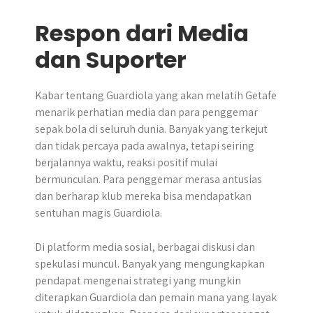
Respon dari Media
dan Suporter
Kabar tentang Guardiola yang akan melatih Getafe
menarik perhatian media dan para penggemar
sepak bola di seluruh dunia. Banyak yang terkejut
dan tidak percaya pada awalnya, tetapi seiring
berjalannya waktu, reaksi positif mulai
bermunculan. Para penggemar merasa antusias
dan berharap klub mereka bisa mendapatkan
sentuhan magis Guardiola.
Di platform media sosial, berbagai diskusi dan
spekulasi muncul. Banyak yang mengungkapkan
pendapat mengenai strategi yang mungkin
diterapkan Guardiola dan pemain mana yang layak