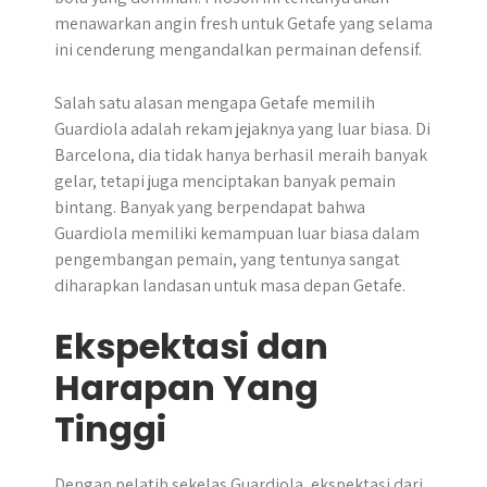
menawarkan angin fresh untuk Getafe yang selama
ini cenderung mengandalkan permainan defensif.
Salah satu alasan mengapa Getafe memilih
Guardiola adalah rekam jejaknya yang luar biasa. Di
Barcelona, dia tidak hanya berhasil meraih banyak
gelar, tetapi juga menciptakan banyak pemain
bintang. Banyak yang berpendapat bahwa
Guardiola memiliki kemampuan luar biasa dalam
pengembangan pemain, yang tentunya sangat
diharapkan landasan untuk masa depan Getafe.
Ekspektasi dan
Harapan Yang
Tinggi
Dengan pelatih sekelas Guardiola, ekspektasi dari