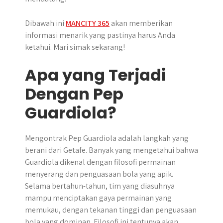
Dibawah ini
MANCITY 365
akan memberikan
informasi menarik yang pastinya harus Anda
ketahui. Mari simak sekarang!
Apa yang Terjadi
Dengan Pep
Guardiola?
Mengontrak Pep Guardiola adalah langkah yang
berani dari Getafe. Banyak yang mengetahui bahwa
Guardiola dikenal dengan filosofi permainan
menyerang dan penguasaan bola yang apik.
Selama bertahun-tahun, tim yang diasuhnya
mampu menciptakan gaya permainan yang
memukau, dengan tekanan tinggi dan penguasaan
bola yang dominan. Filosofi ini tentunya akan