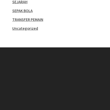
SEJARAH
SEPAK BOLA
TRANSFER PEMAIN
Uncategorized