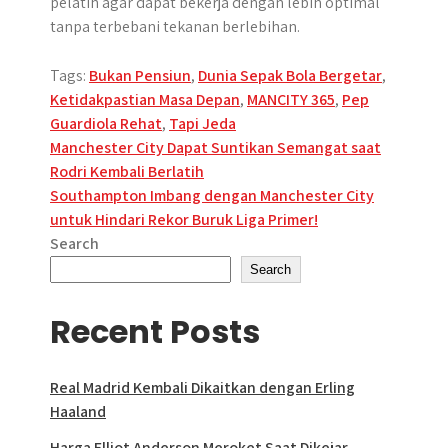
pelatih agar dapat bekerja dengan lebih optimal
tanpa terbebani tekanan berlebihan.
Tags:
Bukan Pensiun
,
Dunia Sepak Bola Bergetar
,
Ketidakpastian Masa Depan
,
MANCITY 365
,
Pep
Guardiola Rehat
,
Tapi Jeda
Post
Manchester City Dapat Suntikan Semangat saat
Rodri Kembali Berlatih
navigation
Southampton Imbang dengan Manchester City
untuk Hindari Rekor Buruk Liga Primer!
Search
Search
Recent Posts
Real Madrid Kembali Dikaitkan dengan Erling
Haaland
Harga Elliot Anderson Meroket Saat Dikejar