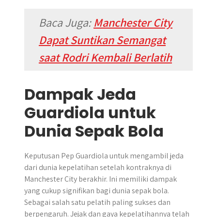
Baca Juga:
Manchester City
Dapat Suntikan Semangat
saat Rodri Kembali Berlatih
Dampak Jeda
Guardiola untuk
Dunia Sepak Bola
Keputusan Pep Guardiola untuk mengambil jeda
dari dunia kepelatihan setelah kontraknya di
Manchester City berakhir. Ini memiliki dampak
yang cukup signifikan bagi dunia sepak bola.
Sebagai salah satu pelatih paling sukses dan
berpengaruh. Jejak dan gaya kepelatihannya telah