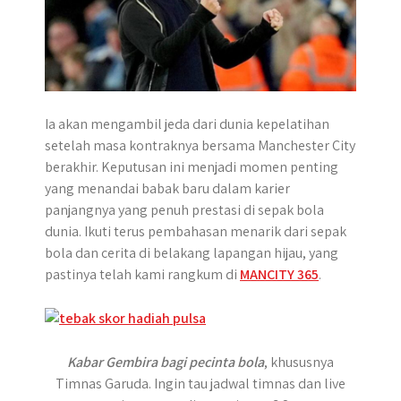
Ia akan mengambil jeda dari dunia kepelatihan
setelah masa kontraknya bersama Manchester City
berakhir. Keputusan ini menjadi momen penting
yang menandai babak baru dalam karier
panjangnya yang penuh prestasi di sepak bola
dunia. Ikuti terus pembahasan menarik dari sepak
bola dan cerita di belakang lapangan hijau, yang
pastinya telah kami rangkum di
MANCITY 365
.
Kabar Gembira bagi pecinta bola
, khususnya
Timnas Garuda. Ingin tau jadwal timnas dan live