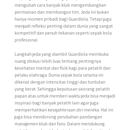
mengubah cara banyak klub mengembangkan
permainan dan membangun tim. Jeda ini bukan
hanya momen pribadi bagi Guardiola. Tetapi juga
menjadi refleksi penting dalam dunia yang sangat
kompetitif dan penuh tekanan seperti sepak bola
profesional.
Langkah jeda yang diambil Guardiola membuka
ruang diskusi lebih luas tentang pentingnya
kesehatan mental dan fisik bagi para pelatih dan
pelaku olahraga. Dunia sepak bola selama ini
dikenal dengan intensitas tinggi dan tuntutan
yang berat. Sehingga keputusan seorang pelatih
papan atas untuk memberi waktu jeda bisa menjadi
inspirasi bagi banyak pelatih lain agar juga
memperhatikan kesejahteraan diri mereka. Hal ini
juga bisa mendorong perubahan pandangan
manajemen klub dan fans. Dalam mendukung