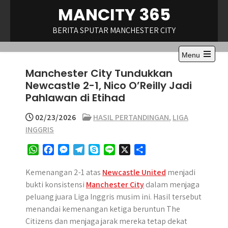
Skip
MANCITY 365
to
content
BERITA SPUTAR MANCHESTER CITY
Menu
Open
Manchester City Tundukkan
the
main
Newcastle 2-1, Nico O’Reilly Jadi
menu
Pahlawan di Etihad
02/23/2026
HASIL PERTANDINGAN
,
LIGA
INGGRIS
W
F
M
T
S
L
X
S
h
a
e
e
k
i
h
a
c
s
l
y
n
a
Kemenangan 2-1 atas
Newcastle United
menjadi
t
e
s
e
p
e
r
bukti konsistensi
Manchester City
dalam menjaga
s
b
e
g
e
e
peluang juara Liga Inggris musim ini. Hasil tersebut
A
o
n
r
menandai kemenangan ketiga beruntun The
p
o
g
a
Citizens dan menjaga jarak mereka tetap dekat
p
k
e
m