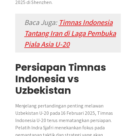
2025 di Shenzhen.
Baca Juga:
Timnas Indonesia
Tantang Iran di Laga Pembuka
Piala Asia U-20
Persiapan Timnas
Indonesia vs
Uzbekistan
​Menjelang pertandingan penting melawan
Uzbekistan U-20 pada 16 Februari 2025, Timnas
Indonesia U-20 terus mematangkan persiapan​.
Pelatih Indra Sjafri menekankan fokus pada
pemantapan taktik dan strategi yang akan