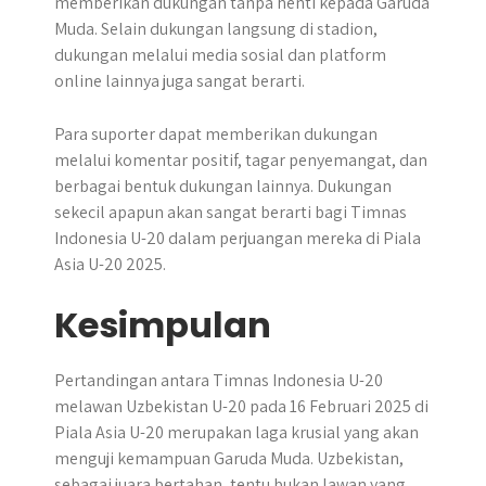
memberikan dukungan tanpa henti kepada Garuda
Muda. Selain dukungan langsung di stadion,
dukungan melalui media sosial dan platform
online lainnya juga sangat berarti.
Para suporter dapat memberikan dukungan
melalui komentar positif, tagar penyemangat, dan
berbagai bentuk dukungan lainnya. Dukungan
sekecil apapun akan sangat berarti bagi Timnas
Indonesia U-20 dalam perjuangan mereka di Piala
Asia U-20 2025.
Kesimpulan
Pertandingan antara Timnas Indonesia U-20
melawan Uzbekistan U-20 pada 16 Februari 2025 di
Piala Asia U-20 merupakan laga krusial yang akan
menguji kemampuan Garuda Muda. Uzbekistan,
sebagai juara bertahan, tentu bukan lawan yang