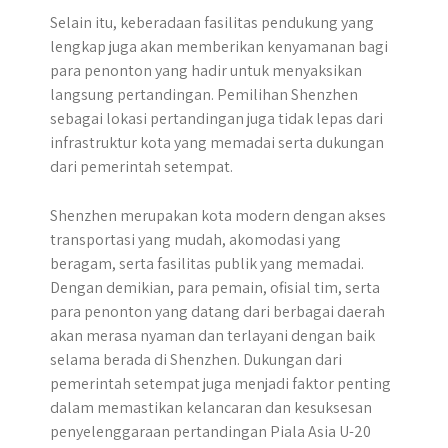
Selain itu, keberadaan fasilitas pendukung yang
lengkap juga akan memberikan kenyamanan bagi
para penonton yang hadir untuk menyaksikan
langsung pertandingan. Pemilihan Shenzhen
sebagai lokasi pertandingan juga tidak lepas dari
infrastruktur kota yang memadai serta dukungan
dari pemerintah setempat.
Shenzhen merupakan kota modern dengan akses
transportasi yang mudah, akomodasi yang
beragam, serta fasilitas publik yang memadai.
Dengan demikian, para pemain, ofisial tim, serta
para penonton yang datang dari berbagai daerah
akan merasa nyaman dan terlayani dengan baik
selama berada di Shenzhen. Dukungan dari
pemerintah setempat juga menjadi faktor penting
dalam memastikan kelancaran dan kesuksesan
penyelenggaraan pertandingan Piala Asia U-20