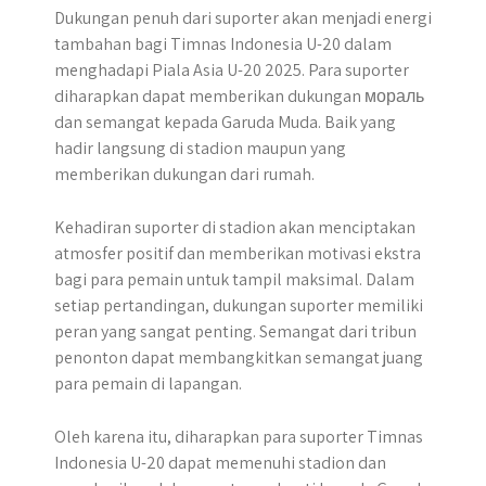
​Dukungan penuh dari suporter akan menjadi energi
tambahan bagi Timnas Indonesia U-20 dalam
menghadapi Piala Asia U-20 2025. Para suporter
diharapkan dapat memberikan dukungan мораль
dan semangat kepada Garuda Muda. Baik yang
hadir langsung di stadion maupun yang
memberikan dukungan dari rumah.
Kehadiran suporter di stadion akan menciptakan
atmosfer positif dan memberikan motivasi ekstra
bagi para pemain untuk tampil maksimal. Dalam
setiap pertandingan, dukungan suporter memiliki
peran yang sangat penting. Semangat dari tribun
penonton dapat membangkitkan semangat juang
para pemain di lapangan.
Oleh karena itu, diharapkan para suporter Timnas
Indonesia U-20 dapat memenuhi stadion dan