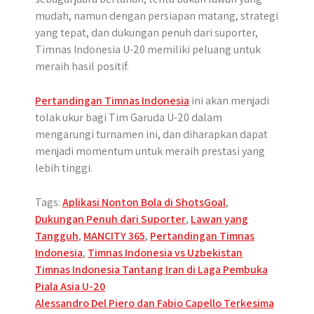
mudah, namun dengan persiapan matang, strategi
yang tepat, dan dukungan penuh dari suporter,
Timnas Indonesia U-20 memiliki peluang untuk
meraih hasil positif.
Pertandingan Timnas Indonesia
ini akan menjadi
tolak ukur bagi Tim Garuda U-20 dalam
mengarungi turnamen ini, dan diharapkan dapat
menjadi momentum untuk meraih prestasi yang
lebih tinggi.
Tags:
Aplikasi Nonton Bola di ShotsGoal
,
Dukungan Penuh dari Suporter
,
Lawan yang
Tangguh
,
MANCITY 365
,
Pertandingan Timnas
Indonesia
,
Timnas Indonesia vs Uzbekistan
Post
Timnas Indonesia Tantang Iran di Laga Pembuka
Piala Asia U-20
navigation
Alessandro Del Piero dan Fabio Capello Terkesima