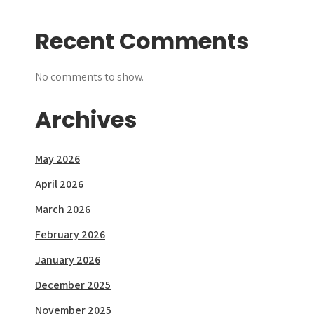
Recent Comments
No comments to show.
Archives
May 2026
April 2026
March 2026
February 2026
January 2026
December 2025
November 2025