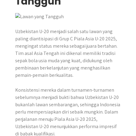
Tangguh
Uzbekistan U-20 menjadi salah satu lawan yang
paling diantisipasi di Grup C Piala Asia U-20 2025,
mengingat status mereka sebagai juara bertahan.
Tim asal Asia Tengah ini dikenal memiliki tradisi
sepak bola usia muda yang kuat, didukung oleh
pembinaan berkelanjutan yang menghasilkan
pemain-pemain berkualitas.
Konsistensi mereka dalam turnamen-turnamen
sebelumnya menjadi bukti bahwa Uzbekistan U-20
bukanlah lawan sembarangan, sehingga Indonesia
perlu mempersiapkan diri sebaik mungkin. Dalam
perjalanan menuju Piala Asia U-20 2025,
Uzbekistan U-20 menunjukkan performa impresif
di babak kualifikasi.