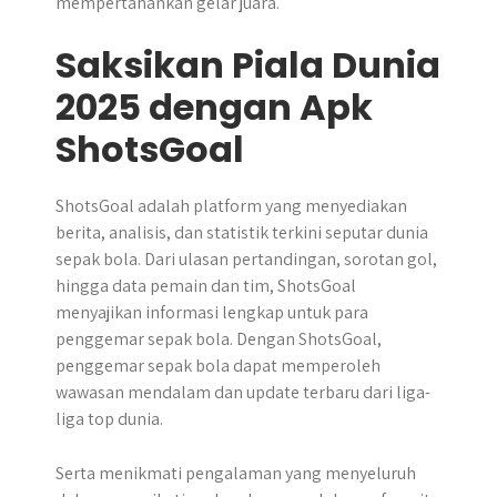
mempertahankan gelar juara​.
Saksikan Piala Dunia
2025 dengan Apk
ShotsGoal
ShotsGoal adalah platform yang menyediakan
berita, analisis, dan statistik terkini seputar dunia
sepak bola. Dari ulasan pertandingan, sorotan gol,
hingga data pemain dan tim, ShotsGoal
menyajikan informasi lengkap untuk para
penggemar sepak bola. Dengan ShotsGoal,
penggemar sepak bola dapat memperoleh
wawasan mendalam dan update terbaru dari liga-
liga top dunia.
Serta menikmati pengalaman yang menyeluruh