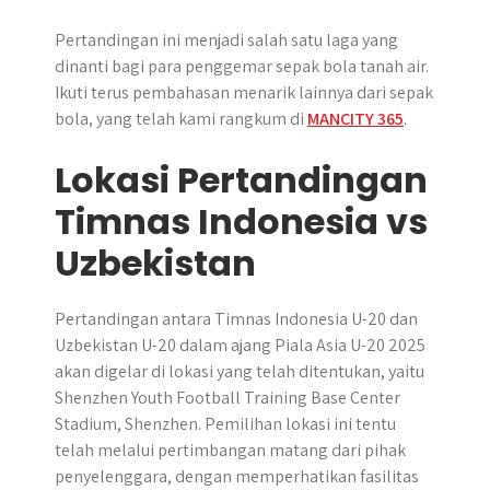
Pertandingan ini menjadi salah satu laga yang
dinanti bagi para penggemar sepak bola tanah air.
Ikuti terus pembahasan menarik lainnya dari sepak
bola, yang telah kami rangkum di
MANCITY 365
.
Lokasi Pertandingan
Timnas Indonesia vs
Uzbekistan
​Pertandingan antara Timnas Indonesia U-20 dan
Uzbekistan U-20 dalam ajang Piala Asia U-20 2025
akan digelar di lokasi yang telah ditentukan, yaitu
Shenzhen Youth Football Training Base Center
Stadium, Shenzhen​. Pemilihan lokasi ini tentu
telah melalui pertimbangan matang dari pihak
penyelenggara, dengan memperhatikan fasilitas