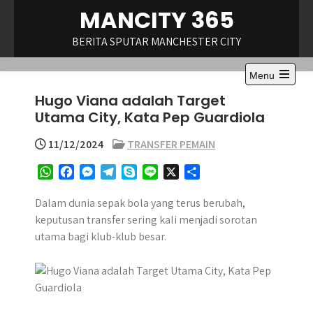
Skip
MANCITY 365
to
content
BERITA SPUTAR MANCHESTER CITY
Menu
Open
Hugo Viana adalah Target
the
main
Utama City, Kata Pep Guardiola
menu
11/12/2024
TRANSFER PEMAIN
W
F
M
T
S
L
X
S
h
a
e
e
k
i
h
a
c
s
l
y
n
a
Dalam dunia sepak bola yang terus berubah,
t
e
s
e
p
e
r
keputusan transfer sering kali menjadi sorotan
s
b
e
g
e
e
utama bagi klub-klub besar.
A
o
n
r
p
o
g
a
p
k
e
m
r