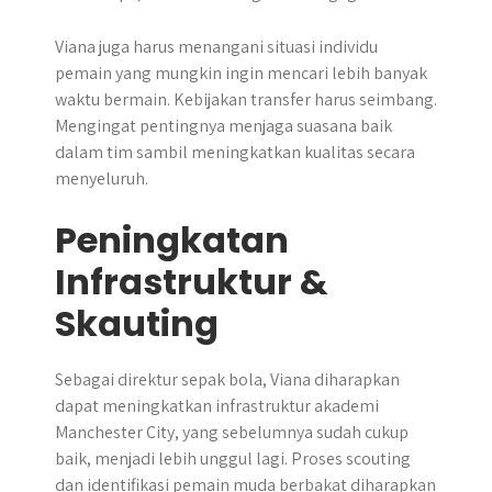
Viana juga harus menangani situasi individu
pemain yang mungkin ingin mencari lebih banyak
waktu bermain. Kebijakan transfer harus seimbang.
Mengingat pentingnya menjaga suasana baik
dalam tim sambil meningkatkan kualitas secara
menyeluruh.
Peningkatan
Infrastruktur &
Skauting
Sebagai direktur sepak bola, Viana diharapkan
dapat meningkatkan infrastruktur akademi
Manchester City, yang sebelumnya sudah cukup
baik, menjadi lebih unggul lagi. Proses scouting
dan identifikasi pemain muda berbakat diharapkan