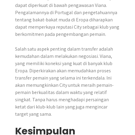
dapat diperkuat di bawah pengawasan Viana.
Pengalamannya di Portugal dan pengetahuannya
tentang bakat-bakat muda di Eropa diharapkan
dapat memperkaya reputasi City sebagai klub yang
berkomitmen pada pengembangan pemain.
Salah satu aspek penting dalam transfer adalah
kemudahan dalam melakukan negosiasi. Viana,
yang memiliki koneksi yang kuat di banyak klub
Eropa. Diperkirakan akan memudahkan proses
transfer pemain yang selama ini terkendala. Ini
akan memungkinkan City untuk meraih pemain-
pemain berkualitas dalam waktu yang relatif
singkat. Tanpa harus menghadapi persaingan
ketat dari klub-klub lain yang juga mengincar
target yang sama.
Kesimpulan