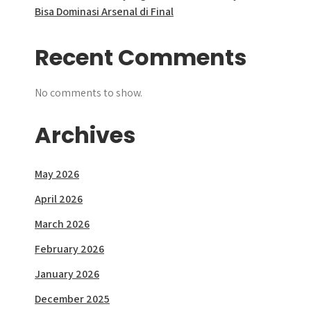
Bisa Dominasi Arsenal di Final
Recent Comments
No comments to show.
Archives
May 2026
April 2026
March 2026
February 2026
January 2026
December 2025