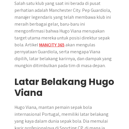
Salah satu klub yang saat ini berada di pusat
perhatian adalah Manchester City. Pep Guardiola,
manajer legendaris yang telah membawa klub ini
meraih berbagai gelar, baru-baru ini
mengonfirmasi bahwa Hugo Viana merupakan
target utama mereka untuk posisi direktur sepak
bola. Artikel
MANCITY 365
akan mengulas
pernyataan Guardiola, serta mengapa Viana
dipilih, latar belakang karirnya, dan dampak yang
mungkin ditimbulkan pada tim di masa depan.
Latar Belakang Hugo
Viana
Hugo Viana, mantan pemain sepak bola
internasional Portugal, memiliki latar belakang
yang kaya dalam dunia sepak bola. Dia memulai
karir profesionalnya di Sporting CP, di mana ia