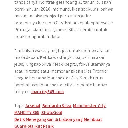
tanda tanya. Kontrak gelandang 31 tahun itu akan
berakhir Juni 2026, memunculkan spekulasi bahwa
musim ini bisa menjadi perburuan gelar
terakhirnya bersama City. Kabar kepulangannya ke
Portugal kian santer, meski Silva memilih untuk
tidak mengumbar detail.
“Ini bukan waktu yang tepat untuk membicarakan
masa depan. Ketika waktunya tiba, semua akan
jelas,” ungkap Silva. Meski begitu, fokus utamanya
saat ini tetap satu: memenangkan gelar Premier
League bersama Manchester City. Simak terus
pembahasan manchester city terupdate lainnya
hanya di
mancity365.com
.
Tags:
Arsenal
,
Bernardo Silva
,
Manchester City
,
MANCITY 365
,
ShotsGoal
Post
Detik Menegangkan di Lisbon yang Membuat
Guardiola Ikut Panik