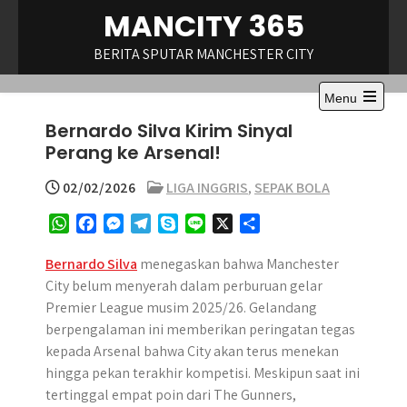
Skip
MANCITY 365
to
content
BERITA SPUTAR MANCHESTER CITY
Menu
Open
Bernardo Silva Kirim Sinyal
the
main
Perang ke Arsenal!
menu
02/02/2026
LIGA INGGRIS
,
SEPAK BOLA
W
F
M
T
S
L
X
S
h
a
e
e
k
i
h
a
c
s
l
y
n
a
Bernardo Silva
menegaskan bahwa Manchester
t
e
s
e
p
e
r
City belum menyerah dalam perburuan gelar
s
b
e
g
e
e
Premier League musim 2025/26. Gelandang
A
o
n
r
berpengalaman ini memberikan peringatan tegas
p
o
g
a
kepada Arsenal bahwa City akan terus menekan
p
k
e
m
hingga pekan terakhir kompetisi. Meskipun saat ini
r
tertinggal empat poin dari The Gunners,